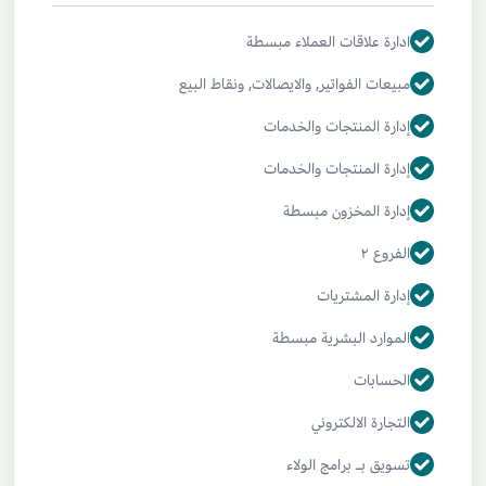
Profile
ادارة علاقات العملاء مبسطة
Work Preferences
مبيعات الفواتير, والايصالات, ونقاط البيع
إدارة المنتجات والخدمات
My Boosted Shots
إدارة المنتجات والخدمات
My Collections
إدارة المخزون مبسطة
Account Settings
الفروع ٢
Go Pro
إدارة المشتريات
Sign Out
الموارد البشرية مبسطة
الحسابات
التجارة الالكتروني
تسويق بـ برامج الولاء